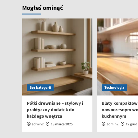
roślinną
Mogłeś ominąć
może
przedłużyć
Twoje
życie,
bez
względu
na
wiek.
Bez kategorii
Technologia
Półki drewniane – stylowy i
Blaty kompaktow
praktyczny dodatek do
nowoczesnym wn
każdego wnętrza
kuchennym
admin2
13 marca 2025
admin2
12 grud