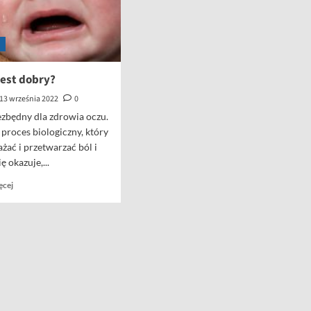
jest dobry?
13 września 2022
0
iezbędny dla zdrowia oczu.
 proces biologiczny, który
ać i przetwarzać ból i
ę okazuje,...
Dowiedz
ęcej
się
więcej
o
Czy
płacz
jest
dobry?