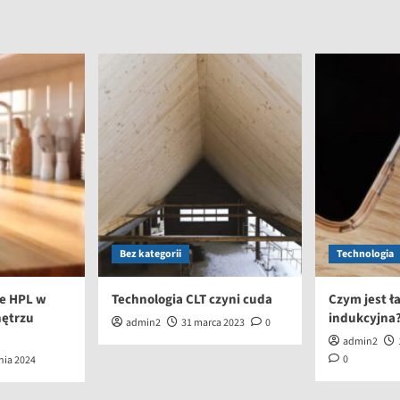
Bez kategorii
Technologia
e HPL w
Technologia CLT czyni cuda
Czym jest 
ętrzu
indukcyjna
admin2
31 marca 2023
0
admin2
0
nia 2024