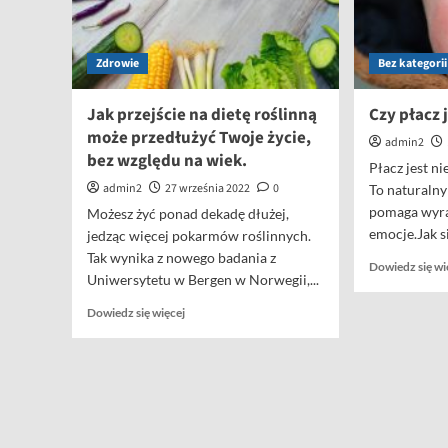
Zdrowie
Bez kategorii
Jak przejście na dietę roślinną
Czy płacz 
może przedłużyć Twoje życie,
admin2
bez względu na wiek.
Płacz jest n
admin2
27 września 2022
0
To naturalny
pomaga wyraż
Możesz żyć ponad dekadę dłużej,
emocje.Jak si
jedząc więcej pokarmów roślinnych.
Tak wynika z nowego badania z
Dowiedz się wi
Uniwersytetu w Bergen w Norwegii,...
Dowiedz
Dowiedz się więcej
się
więcej
o
Jak
przejście
na
dietę