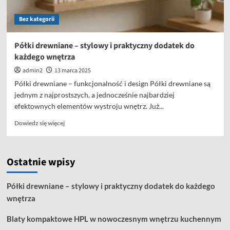
Bez kategorii
Półki drewniane – stylowy i praktyczny dodatek do
każdego wnętrza
admin2
13 marca 2025
Półki drewniane – funkcjonalność i design Półki drewniane są
jednym z najprostszych, a jednocześnie najbardziej
efektownych elementów wystroju wnętrz. Już...
Dowiedz
Dowiedz się więcej
się
więcej
o
Ostatnie wpisy
Półki
drewniane
–
Półki drewniane – stylowy i praktyczny dodatek do każdego
stylowy
wnętrza
i
praktyczny
Blaty kompaktowe HPL w nowoczesnym wnętrzu kuchennym
dodatek
do