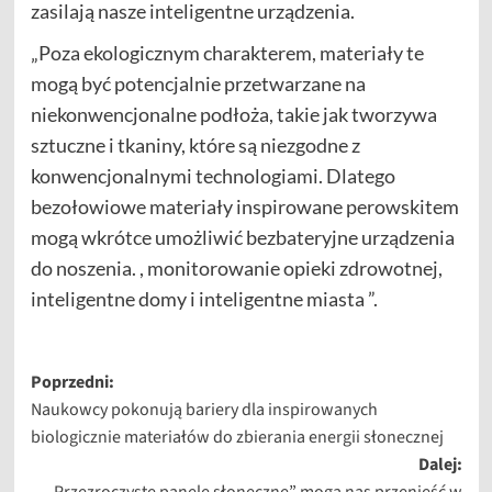
zasilają nasze inteligentne urządzenia.
„Poza ekologicznym charakterem, materiały te
mogą być potencjalnie przetwarzane na
niekonwencjonalne podłoża, takie jak tworzywa
sztuczne i tkaniny, które są niezgodne z
konwencjonalnymi technologiami. Dlatego
bezołowiowe materiały inspirowane perowskitem
mogą wkrótce umożliwić bezbateryjne urządzenia
do noszenia. , monitorowanie opieki zdrowotnej,
inteligentne domy i inteligentne miasta ”.
Zobacz
Poprzedni:
Naukowcy pokonują bariery dla inspirowanych
wpisy
biologicznie materiałów do zbierania energii słonecznej
Dalej:
„Przezroczyste panele słoneczne” mogą nas przenieść w