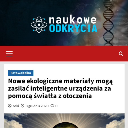
Przejdź
do
treści
Menu
główne
Fotowoltaika
Nowe ekologiczne materiały mogą
zasilać inteligentne urządzenia za
pomocą światła z otoczenia
oski
3 grudnia 2020
0