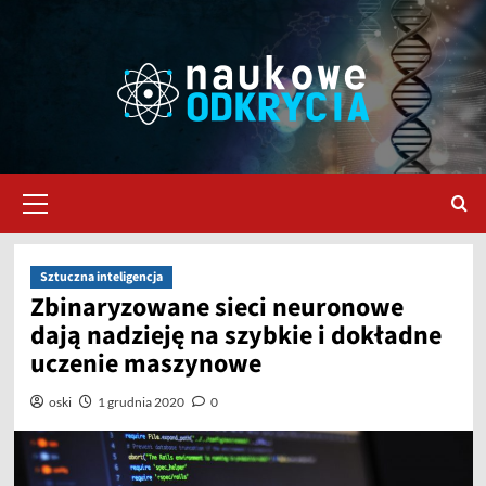
Przejdź
do
treści
Menu
główne
Sztuczna inteligencja
Zbinaryzowane sieci neuronowe
dają nadzieję na szybkie i dokładne
uczenie maszynowe
oski
1 grudnia 2020
0