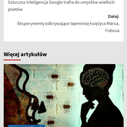
Sztuczna inteligencja Google trafia do umysłów wielkich
wpisy
poetów
Dalej:
Eksperymenty odkrywające tajemnicę księżyca Marsa,
Fobosa
Więcej artykułów